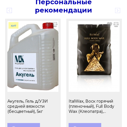
Персональные
рекомендации
хит
Акугель, Гель д/УЗИ
ItalWax, Воск горячий
средней вязкости
(пленочный), Full Body
(бесцветный), 5кг
Wax (Клеопатра),
гранулы, 1кг