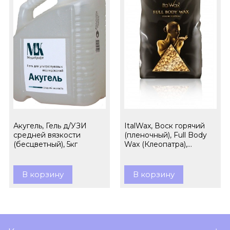
Акугель, Гель д/УЗИ
ItalWax, Воск горячий
средней вязкости
(пленочный), Full Body
(бесцветный), 5кг
Wax (Клеопатра),
гранулы, 1кг
В корзину
В корзину