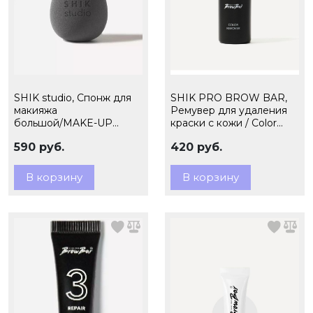
SHIK studio, Спонж для
SHIK PRO BROW BAR,
макияжа
Ремувер для удаления
большой/MAKE-UP
краски с кожи / Color
SPONGE, ГРАФИТОВЫЙ
Remover, 50мл
590 руб.
420 руб.
1шт
В корзину
В корзину