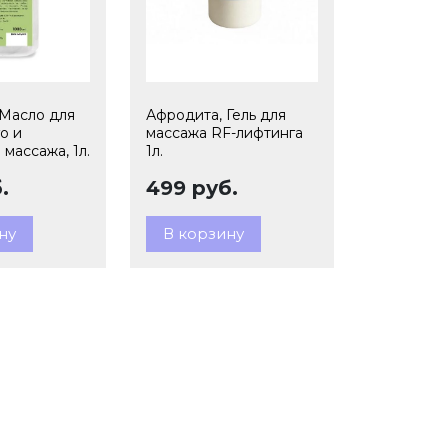
 Масло для
Афродита, Гель для
о и
массажа RF-лифтинга
 массажа, 1л.
1л.
.
499 руб.
ну
В корзину