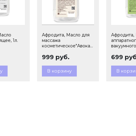
Масло
Афродита, Масло для
Афродита,
щее, 1л.
массажа
аппаратног
косметическое"Авокадо",
вакуумного
1л
.
999 руб.
699 руб
у
В корзину
В корзи