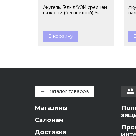
Акугель, Гель д/УЗИ средней
Аку
вязкости (бесцветный), 5кг
вяз
В корзину
Каталог товаров
Магазины
Пол
защ
Салонам
Про
Доставка
инт