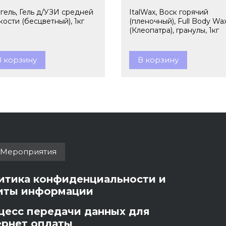
гель, Гель д/УЗИ средней
ItalWax, Воск горячий
кости (бесцветный), 1кг
(пленочный), Full Body Wa
(Клеопатра), гранулы, 1кг
В корзину
В корзину
Мероприятия
итика конфиденциальности и
иты информации
цесс передачи данных для
ернет оплаты