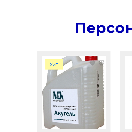
Персо
хит