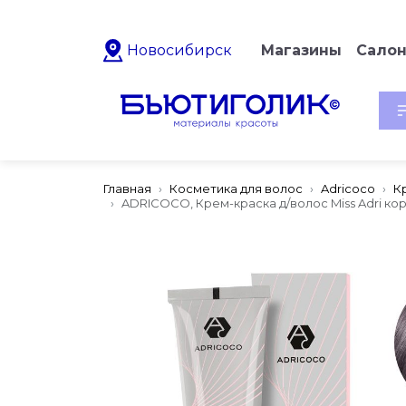
Новосибирск
Магазины
Сало
Главная
Косметика для волос
Adricoco
К
ADRICOCO, Крем-краска д/волос Miss Adri кор