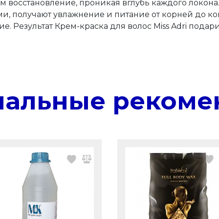
ам восстановление, проникая вглубь каждого локона
и, получают увлажнение и питание от корней до ко
. Результат Крем-краска для волос Miss Adri пода
нальные рекоме