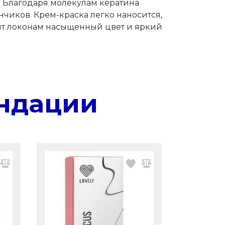
. Благодаря молекулам кератина
нчиков. Крем-краска легко наносится,
рит локонам насыщенный цвет и яркий
ндации