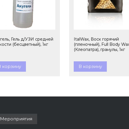
гель, Гель д/УЗИ средней
ItalWax, Воск горячий
кости (бесцветный), 1кг
(пленочный), Full Body Wa
(Клеопатра), гранулы, 1кг
В корзину
В корзину
Мероприятия