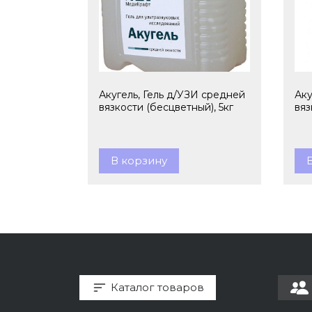
Акугель, Гель д/УЗИ средней
Аку
вязкости (бесцветный), 5кг
вяз
В корзину
Каталог товаров