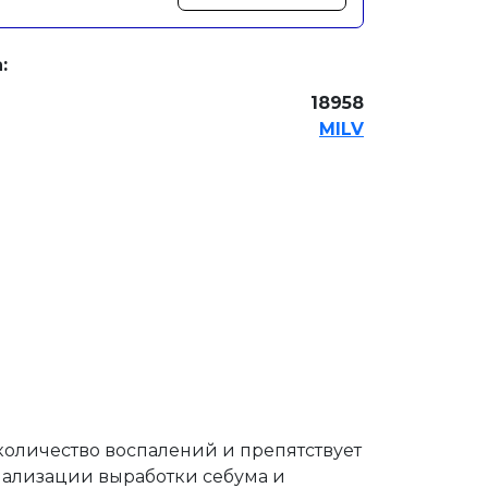
:
18958
MILV
количество воспалений и препятствует
мализации выработки себума и