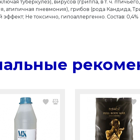
ючая туберкулез), вирусов (гриппа, в т. ч. птичьего,
, атипичная пневмония), грибов (рода Кандида, Тр
 эффект; Не токсично, гипоаллергенно. Состав: 0,4
нальные рекоме