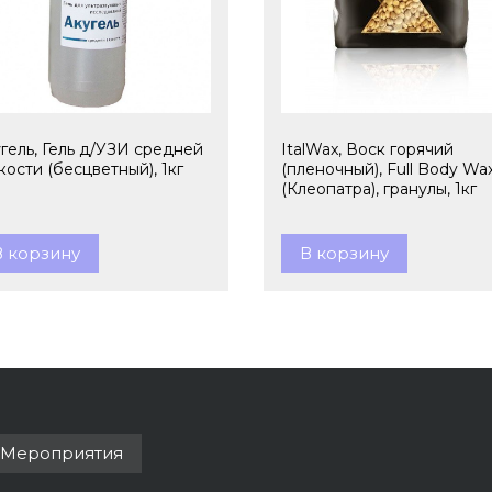
гель, Гель д/УЗИ средней
ItalWax, Воск горячий
кости (бесцветный), 1кг
(пленочный), Full Body Wa
(Клеопатра), гранулы, 1кг
В корзину
В корзину
Мероприятия