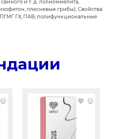
 свиного и т. д. полиомиелита,
ихофитон, плесневые грибы). Свойства:
% ПГМГ ГХ, ПАВ, полифункциональные
ндации