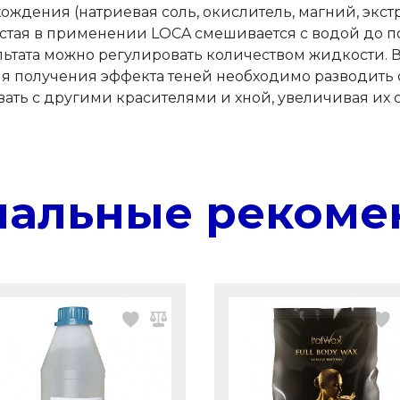
ождения (натриевая соль, окислитель, магний, экст
стая в применении LOCA смешивается с водой до по
льтата можно регулировать количеством жидкости. В
ля получения эффекта теней необходимо разводить с
ть с другими красителями и хной, увеличивая их с
нальные рекоме