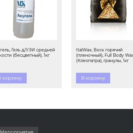
гель, Гель д/УЗИ средней
ItalWax, Воск горячий
кости (бесцветный), 1кг
(пленочный), Full Body Wa
(Клеопатра), гранулы, 1кг
В корзину
В корзину
Мероприятия