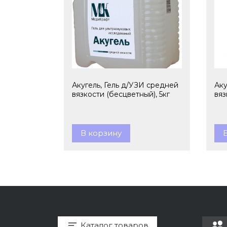
Акугель, Гель д/УЗИ средней
Аку
вязкости (бесцветный), 5кг
вяз
В корзину
Каталог товаров