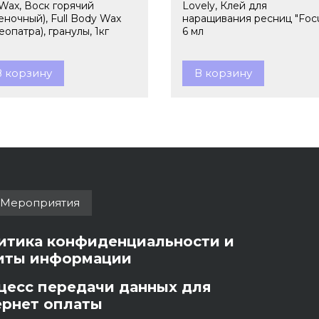
lWax, Воск горячий
Lovely, Клей для
еночный), Full Body Wax
наращивания ресниц "Focu
еопатра), гранулы, 1кг
6 мл
В корзину
В корзину
Мероприятия
итика конфиденциальности и
иты информации
цесс передачи данных для
ернет оплаты