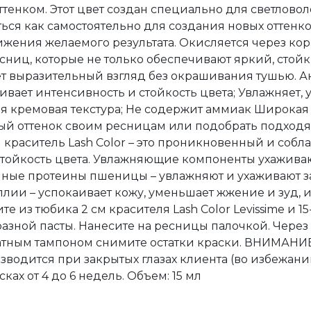
енком. Этот цвет создан специально для светлово
ться как самостоятельно для создания новых оттенк
ижения желаемого результата. Окисляется через кори
ниц, которые не только обеспечивают яркий, стойк
ет выразительный взгляд без окрашивания тушью. 
вает интенсивность и стойкость цвета; Увлажняет, 
 кремовая текстура; Не содержит аммиак Широкая п
ный оттенок своим ресницам или подобрать подход
 краситель Lash Color – это проникновенный и собл
стойкость цвета. Увлажняющие компоненты ухажива
ные протеины пшеницы – увлажняют и ухаживают з
ллии – успокаивает кожу, уменьшает жжение и зуд,
из тюбика 2 см красителя Lash Color Levissime и 15-
зной пасты. Нанесите на ресницы палочкой. Через 5
атным тампоном снимите остатки краски. ВНИМАНИЕ
одится при закрытых глазах клиента (во избежании
ках от 4 до 6 недель. Объем: 15 мл