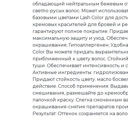
обладающий нейтральным бежевым отт
светло-русых волос. Может использова
базовыми цветами Lash Color для дост
кремовых красителей для бровей и рес
гарантируют полное покрытие. Прида
максимальную защиту и уход. Обеспечи
окрашивания; Гипоаллергенен; Удобная
Color Вы можете придать выразитель
приближенный к цвету волос. Стойкий
туши. Обеспечивает интенсивность и 
Активные ингредиенты: гидролизован
Придают стойкость цвету. масло босве
действие. Способ применения: Выдавите 
смешивания, размешайте до кремообра
палочкой краску. Слегка смоченным в
окрашивания-снятия препаратов произв
Результат: Оттенок сохраняется на волос