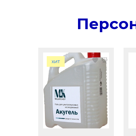
Персо
хит