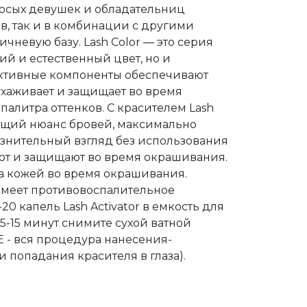
лосых девушек и обладательниц
ов, так и в комбинации с другими
чневую базу. Lash Color — это серия
ий и естественный цвет, но и
Активные компоненты обеспечивают
ухаживает и защищает во время
алитра оттенков. С красителем Lash
ящий нюанс бровей, максимально
азнительный взгляд без использования
ют и защищают во время окрашивания.
а кожей во время окрашивания.
 имеет противовоспалительное
20 капель Lash Activator в емкость для
-15 минут снимите сухой ватной
 - вся процедура нанесения-
 попадания красителя в глаза).