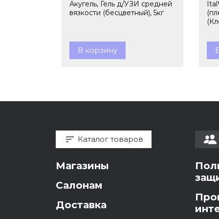
Акугель, Гель д/УЗИ средней
Ita
вязкости (бесцветный), 5кг
(пл
(Кл
В корзину
Каталог товаров
Магазины
Пол
защ
Салонам
Про
Доставка
инт