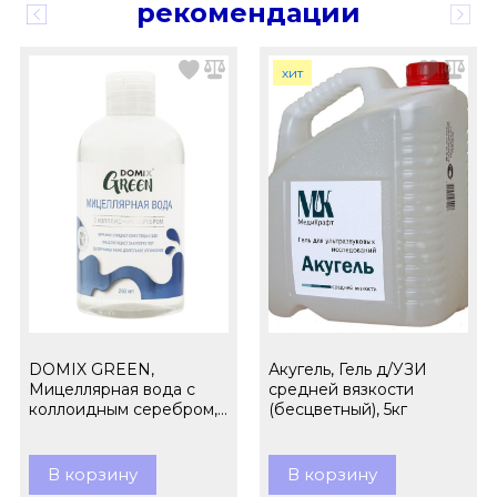
рекомендации
хит
DOMIX GREEN,
Акугель, Гель д/УЗИ
Мицеллярная вода с
средней вязкости
коллоидным серебром,
(бесцветный), 5кг
260 мл
В корзину
В корзину