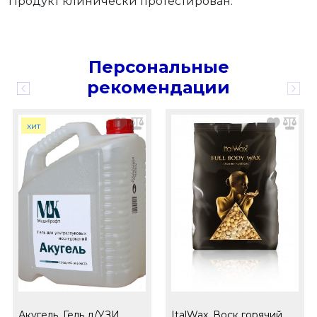
Продукт клинически протестирован.
Персональные
рекомендации
хит
Акугель, Гель д/УЗИ
ItalWax, Воск горячий