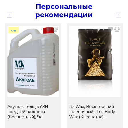
Персональные
рекомендации
хит
Акугель, Гель д/УЗИ
ItalWax, Воск горячий
средней вязкости
(пленочный), Full Body
(бесцветный), 5кг
Wax (Клеопатра),
гранулы, 1кг