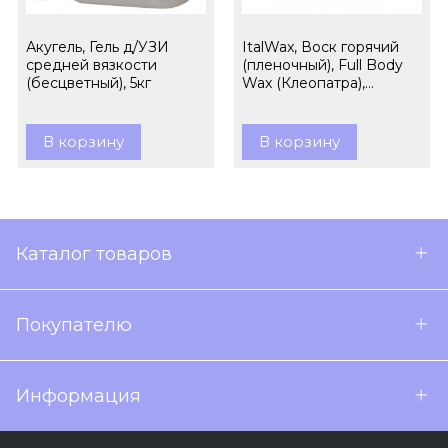
Акугель, Гель д/УЗИ
ItalWax, Воск горячий
средней вязкости
(пленочный), Full Body
(бесцветный), 5кг
Wax (Клеопатра),
гранулы, 1кг
В корзину
В корзину
Каталог товаров
Покупателю
Информация