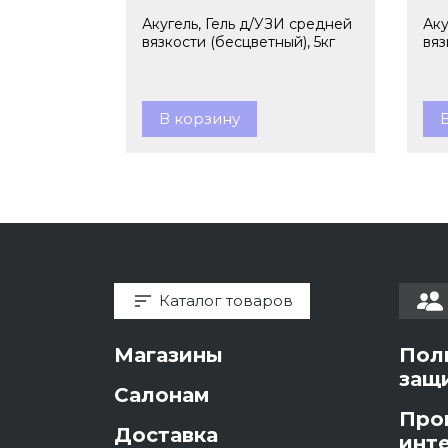
Акугель, Гель д/УЗИ средней
Аку
вязкости (бесцветный), 5кг
вяз
В корзину
Каталог товаров
Магазины
Пол
защ
Салонам
Про
Доставка
инт