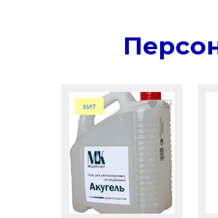
Персо
хит