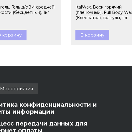
гель, Гель д/УЗИ средней
ItalWax, Воск горячий
кости (бесцветный), 1кг
(пленочный), Full Body Wa
(Клеопатра), гранулы, 1кг
В корзину
В корзину
Мероприятия
итика конфиденциальности и
иты информации
цесс передачи данных для
ернет оплаты